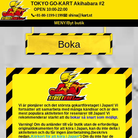
TOKYO GO-KART Akihabara #2
OPEN 10:00-22:00
📞+81-80-1199-1199
📧
shina@kart.st
MENY/Byt butik
HEM
Boka
Om oss
Specifikationer
Pris
Hitta hit
Röster
FAQ
Företag
Boka
Byt butik
Tokyo Shinagawa
Tokyo Akihabara#1
Tokyo Akihabara#2
Tokyo Shibuya
Tokyo Shibuya Annex
Tokyo Bay
Vi är
pionjärer
och
det största gokartföretaget
i Japan! Vi
fortsätter att samarbeta med
många kändisar
och är
den
Tokyo Asakusa
Osaka
mest populära aktiviteten
för resenärer till Japan! Vi
rekommenderar starkt att du
bokar så snart som möjligt.
Okinawa
Varning! Om du anländer till vår butik utan de erforderliga
originaldokumenten för att köra i Japan, kan du inte delta i
aktiviteten och du får ingen återbetalning.
(beskrivs
nedan
„Körkort för att köra i Japan“
) Om du inte har de