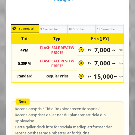
8 / Augusti
9 / September
10 / Oktober
11 / November
Tid
Typ
Pris (JPY)
FLASH SALE REVIEW
7,000 ~
4PM
JPY
/pax
¥
PRICE!
FLASH SALE REVIEW
7,000 ~
5:30PM
JPY
/pax
¥
PRICE!
15,000~
Standard
Regular Price
JPY
/pax
¥
Recensionspris / Tidig Bokningsrecensionspris /
Recensionspriset gäller när du planerar att dela din
upplevelse.
Detta gäller dock inte för sociala medieplattformar där
recensionsbaserade rabatter är förbjudna.