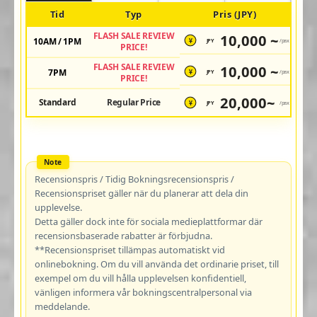
Tid
Typ
Pris (JPY)
FLASH SALE REVIEW
10,000 ~
10AM / 1PM
JPY
/pax
¥
PRICE!
FLASH SALE REVIEW
10,000 ~
7PM
JPY
/pax
¥
PRICE!
20,000~
Standard
Regular Price
JPY
/pax
¥
Recensionspris / Tidig Bokningsrecensionspris /
Recensionspriset gäller när du planerar att dela din
upplevelse.
Detta gäller dock inte för sociala medieplattformar där
recensionsbaserade rabatter är förbjudna.
**Recensionspriset tillämpas automatiskt vid
onlinebokning. Om du vill använda det ordinarie priset, till
exempel om du vill hålla upplevelsen konfidentiell,
vänligen informera vår bokningscentralpersonal via
meddelande.