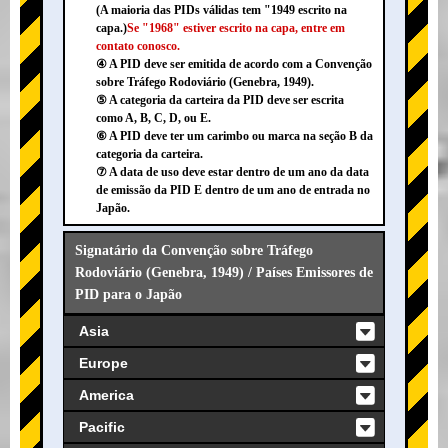
(A maioria das PIDs válidas tem "1949 escrito na
capa.)
Se "1968" estiver escrito na capa, entre em
contato conosco.
④ A PID deve ser emitida de acordo com a Convenção
sobre Tráfego Rodoviário (Genebra, 1949).
⑤ A categoria da carteira da PID deve ser escrita
como A, B, C, D, ou E.
⑥ A PID deve ter um carimbo ou marca na seção B da
categoria da carteira.
⑦ A data de uso deve estar dentro de um ano da data
de emissão da PID E dentro de um ano de entrada no
Japão.
Signatário da Convenção sobre Tráfego
Rodoviário (Genebra, 1949) / Países Emissores de
PID para o Japão
Asia
Europe
America
Pacific