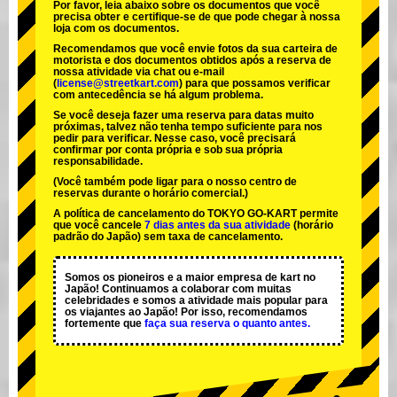
Por favor, leia abaixo sobre os documentos que você
precisa obter e certifique-se de que pode chegar à nossa
loja com os documentos.
Recomendamos que você envie fotos da sua carteira de
motorista e dos documentos obtidos após a reserva de
nossa atividade via chat ou e-mail
(
license@streetkart.com
) para que possamos verificar
com antecedência se há algum problema.
Se você deseja fazer uma reserva para datas muito
próximas, talvez não tenha tempo suficiente para nos
pedir para verificar. Nesse caso, você precisará
confirmar por conta própria e sob sua própria
responsabilidade.
(Você também pode ligar para o nosso centro de
reservas durante o horário comercial.)
A política de cancelamento do TOKYO GO-KART permite
que você cancele
7 dias antes da sua atividade
(horário
padrão do Japão) sem taxa de cancelamento.
Somos os
pioneiros
e a
maior empresa de kart
no
Japão! Continuamos a colaborar com
muitas
celebridades
e somos a
atividade mais popular
para
os viajantes ao Japão! Por isso, recomendamos
fortemente que
faça sua reserva o quanto antes.