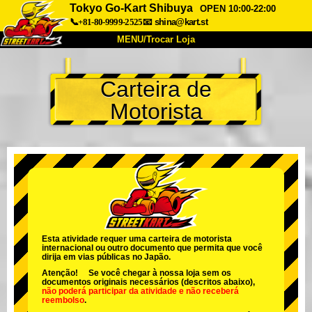
Tokyo Go-Kart Shibuya
OPEN 10:00-22:00
📞+81-80-9999-2525
📧
shina@kart.st
MENU/Trocar Loja
INÍCIO
Carteira de
Sobre
Especificações
Preços
Motorista
Acesso
Opiniões
FAQ
Empresa
Reserva
Trocar Loja
Tokyo Shinagawa
Tokyo Akihabara#1
Tokyo Akihabara#2
Tokyo Shibuya
Tokyo Shibuya Annex
Tokyo Bay
Esta atividade requer uma carteira de motorista
internacional ou outro documento que permita que você
Tokyo Asakusa
Osaka
dirija em vias públicas no Japão.
Atenção! Se você chegar à nossa loja sem os
Okinawa
documentos originais necessários (descritos abaixo),
não poderá participar da atividade
e
não receberá
reembolso
.