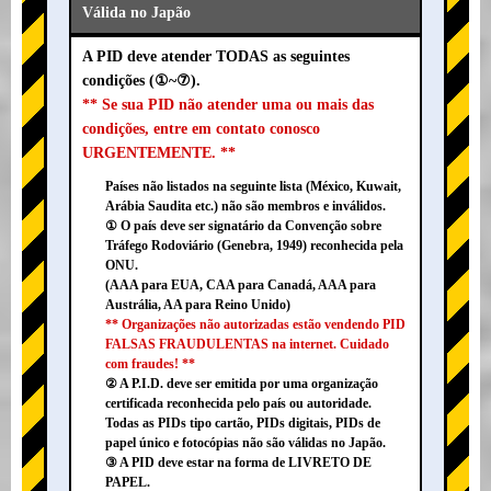
Válida no Japão
A PID deve atender TODAS as seguintes
condições (①~⑦).
** Se sua PID não atender uma ou mais das
condições, entre em contato conosco
URGENTEMENTE. **
Países não listados na seguinte lista (México, Kuwait,
Arábia Saudita etc.) não são membros e inválidos.
① O país deve ser signatário da Convenção sobre
Tráfego Rodoviário (Genebra, 1949) reconhecida pela
ONU.
(AAA para EUA, CAA para Canadá, AAA para
Austrália, AA para Reino Unido)
** Organizações não autorizadas estão vendendo PID
FALSAS FRAUDULENTAS na internet. Cuidado
com fraudes! **
② A P.I.D. deve ser emitida por uma organização
certificada reconhecida pelo país ou autoridade.
Todas as PIDs tipo cartão, PIDs digitais, PIDs de
papel único e fotocópias não são válidas no Japão.
③ A PID deve estar na forma de LIVRETO DE
PAPEL.