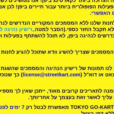
 הגדולה ביותר לקארטינג
ביפן! אנו ממשיכים לש
עילות הפופולרית ביותר
עבור תיירים ביפן! לכן אנ
 האפשרי.
חנות שלנו ללא המסמכים המקוריים הנדרשים לנהיג
א תקבל החזר כספי.
(הסבר למטה
„רישיון נהיגה ל
רשים לנהיגה ביפן, לא תוכל להשתתף בפעילות ו
מסמכים שצריך להשיג וודא שתוכל להגיע לחנות 
 לנו תמונות של רישיון הנהיגה והמסמכים שהשגת
אט או דוא"ל (
license@streetkart.com
) כך שנוכ
נה לתאריכים קרובים מאוד, ייתכן שאין לך מספיק
 עליך לאשר זאת בעצמך על אחריותך.
7 ימים לפני זמן הפעילות שלך
ללא דמי ביטול.