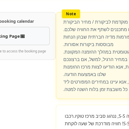
 booking calendar
 מוקדמת לביקורת / מחיר הביקורת
מתכננים לשתף את החוויה שלכם.
ing Page
פורמות מדיה חברתית שבהן הנחות
מבוססות ביקורות אסורות.
וטומטית במהלך ההזמנה המקוונת.
e to access the booking page
מחיר הרגיל, למשל, אם ברצונכם
, אנא הודיעו לצוות מרכז ההזמנות
שלנו באמצעות הודעה.
 אנא עיינו במחירים המפורטים ליד
כל משבצת זמן בלוח השנה למטה.
כחצי שעה. במסלול זה S-S, ננהוג סביב מרכז טוקיו.רכבו
בטוקיו עם מסלול שינגאווה S-S! חוויה מודרכת של שעה לוקחת