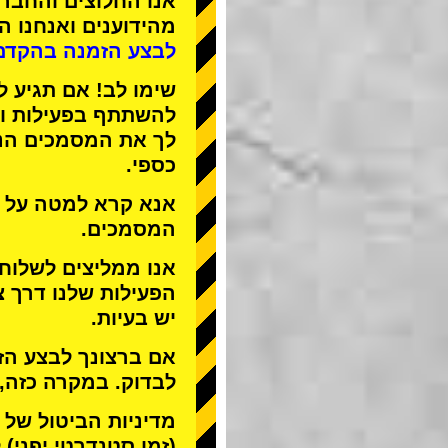
אנו
החלוצים
ו
החברה
מהידוענים
ואנחנו
הפ
לבצע הזמנה בהקדם
שימו לב! אם תגיע ל
להשתתף בפעילות ול
לך את המסמכים הנד
כספי.
אנא קרא למטה על ה
המסמכים.
אנו ממליצים לשלוח
הפעילות שלנו דרך צ
יש בעיות.
אם ברצונך לבצע הזמ
לבדוק. במקרה כזה,
מדיניות הביטול של TOKYO GO-KART מאפשרת לבטל רק
(זמן סטנדרטי יפני) 