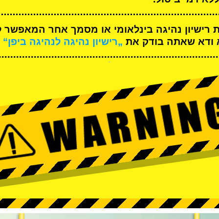
ת רישיון נהיגה בינלאומי או מסמך אחר המאפשר ל
א ודא שאתה בודק את
„רישיון נהיגה לנהיגה ביפן“